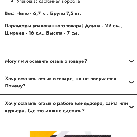
Упаковка: картонная коробка
Вес: Нетто - 6,7 кг. Брутто 7,5 кг.
Параметры упакованного товара: Длина - 29 см.,
Ширина - 16 см., Высота - 7 см.
Могу ли я оставить отзыв о товаре?
Под каждым товаром на нашем сайте существует
Хочу оставить отзыв о товаре, но не получается.
специальное поле, где Вы можете оставить свой отзыв.
Почему?
Также Вы можете присвоить товару от одной до пяти
звёзд. Все отзывы о товарах проходят модерацию.
Возможно вы не заполнили одно из обязательных
Хочу оставить отзыв о работе менеджера, сайта или
полей. Если поля заполнены корректно, то свяжитесь с
курьера. Где это можно сделать?
нами по телефону
+7 (812) 565-32-05;
+7 (909) 593-79-79
или по почте
ingco.or.itk@gmail.com
;
ingco.spb@mail.ru
Спасибо, что выбрали INGCO СПб!
Ваш отзыв о товаре, магазине или работе продавца