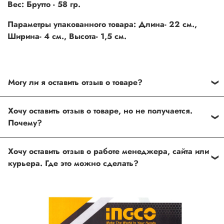
Вес:
Брутто - 58 гр.
Параметры упакованного товара: Длина- 22 см.,
Ширина- 4 см., Высота- 1,5 см.
Могу ли я оставить отзыв о товаре?
Под каждым товаром на нашем сайте существует
Хочу оставить отзыв о товаре, но не получается.
специальное поле, где Вы можете оставить свой отзыв.
Почему?
Также Вы можете присвоить товару от одной до пяти
звёзд. Все отзывы о товарах проходят модерацию.
Возможно вы не заполнили одно из обязательных
Хочу оставить отзыв о работе менеджера, сайта или
полей. Если поля заполнены корректно, то свяжитесь с
курьера. Где это можно сделать?
нами по телефону
+7 (812) 565-32-05;
+7 (909) 593-79-79
или по почте
ingco.or.itk@gmail.com
;
ingco.spb@mail.ru
Спасибо, что выбрали INGCO СПб!
Ваш отзыв о товаре, магазине или работе продавца
поможет нам улучшать сервис и будет полезен другим
покупателям.