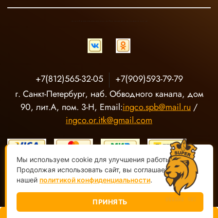
INGCO ОФИЦИАЛЬНЫЙ ДИСТРИБЬЮТОР ПРОФЕССИОНАЛЬНОГО ИНСТРУМЕНТА В РОССИИ
+7(812)565-32-05
+7(909)593-79-79
г. Санкт-Петербург, наб. Обводного канала, дом
90, лит.А, пом. 3-Н, Email:
ingco.spb@mail.ru
/
ingco.or.itk@gmail.com
Мы используем cookie для улучшения работы сайта.
Продолжая использовать сайт, вы соглашаетесь с
нашей
политикой конфиденциальности
.
ООО "О-Р ИТК" Магазин электроинструмента INGCO ©
2020-
2026, Все права защищены
ПРИНЯТЬ
В корзину