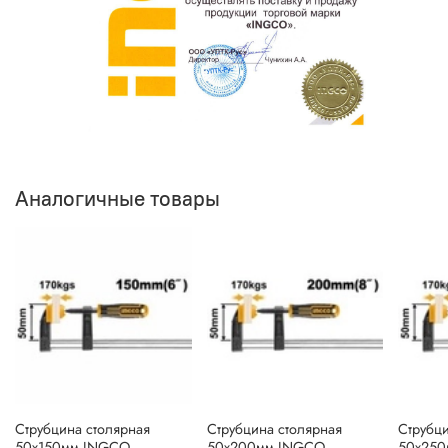
Аналогичные товары
Струбцина столярная
Струбцина столярная
Струбци
50х150мм INGCO
50х200мм INGCO
50х25