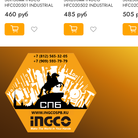
HFC020501 INDUSTRIAL
HFC020502 INDUSTRIAL
HFC020
460 руб
485 руб
505 