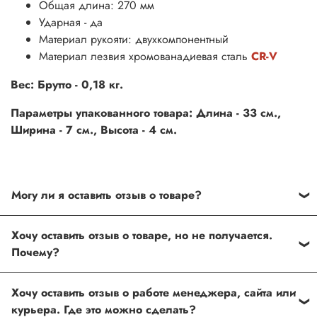
Общая длина: 270 мм
Ударная - да
Материал рукояти: двухкомпонентный
Материал лезвия хромованадиевая сталь
CR-V
Вес: Брутто - 0,18 кг.
Параметры упакованного товара: Длина - 33 см.,
Ширина - 7 см., Высота - 4 см.
Могу ли я оставить отзыв о товаре?
Под каждым товаром на нашем сайте существует
Хочу оставить отзыв о товаре, но не получается.
специальное поле, где Вы можете оставить свой отзыв.
Почему?
Также Вы можете присвоить товару от одной до пяти
звёзд. Все отзывы о товарах проходят модерацию.
Возможно вы не заполнили одно из обязательных
Хочу оставить отзыв о работе менеджера, сайта или
полей. Если поля заполнены корректно, то свяжитесь с
курьера. Где это можно сделать?
нами по телефону
+7 (812) 565-32-05;
+7 (909) 593-79-79