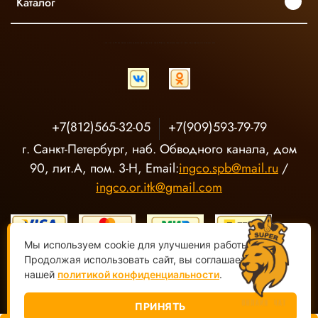
Каталог
INGCO ОФИЦИАЛЬНЫЙ ДИСТРИБЬЮТОР ПРОФЕССИОНАЛЬНОГО ИНСТРУМЕНТА В РОССИИ
+7(812)565-32-05
+7(909)593-79-79
г. Санкт-Петербург, наб. Обводного канала, дом
90, лит.А, пом. 3-Н, Email:
ingco.spb@mail.ru
/
ingco.or.itk@gmail.com
Мы используем cookie для улучшения работы сайта.
Продолжая использовать сайт, вы соглашаетесь с
нашей
политикой конфиденциальности
.
ООО "О-Р ИТК" Магазин электроинструмента INGCO ©
2020-
2026, Все права защищены
ПРИНЯТЬ