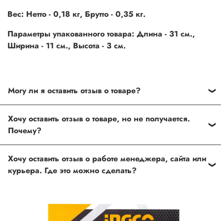
Вес: Нетто - 0,18 кг, Брутто - 0,35 кг.
Параметры упакованного товара: Длина - 31 см.,
Ширина - 11 см., Высота - 3 см.
Могу ли я оставить отзыв о товаре?
Под каждым товаром на нашем сайте существует
Хочу оставить отзыв о товаре, но не получается.
специальное поле, где Вы можете оставить свой отзыв.
Почему?
Также Вы можете присвоить товару от одной до пяти
звёзд. Все отзывы о товарах проходят модерацию.
Возможно вы не заполнили одно из обязательных
Хочу оставить отзыв о работе менеджера, сайта или
полей. Если поля заполнены корректно, то свяжитесь с
курьера. Где это можно сделать?
нами по телефону
+7 (812) 565-32-05;
+7 (909) 593-79-79
или по почте
ingco.or.itk@gmail.com
;
ingco.spb@mail.ru
Спасибо, что выбрали INGCO СПб!
Ваш отзыв о товаре, магазине или работе продавца
поможет нам улучшать сервис и будет полезен другим