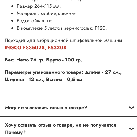
Размер 264x115 мм.
Материал: карбид кремния
Водостойкая: нет
В комплекте 5 листов зернистостью P120.
Подходит для вибрационной шлифовальной машины
INGCO FS35028, FS3208
Вес: Нетто 76 гр. Брутто - 100 гр.
Параметры упакованного товара: Длина - 27 см.,
Ширина - 12 см., Высота - 0,5 см.
Могу ли я оставить отзыв о товаре?
Под каждым товаром на нашем сайте существует
Хочу оставить отзыв о товаре, но не получается.
специальное поле, где Вы можете оставить свой отзыв.
Почему?
Также Вы можете присвоить товару от одной до пяти