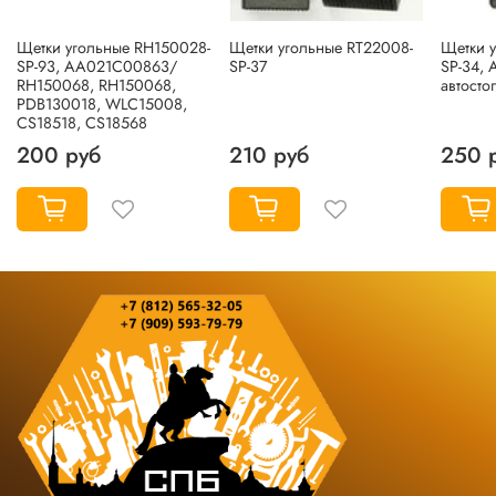
Щетки угольные RH150028-
Щетки угольные RT22008-
Щетки 
SP-93, AA021C00863/
SP-37
SP-34,
RH150068, RH150068,
автосто
PDB130018, WLC15008,
CS18518, CS18568
200 руб
210 руб
250 