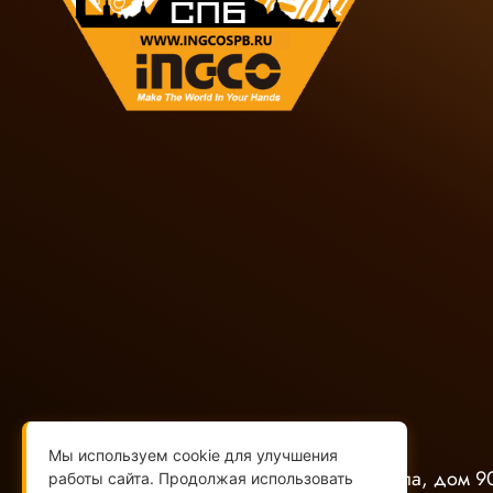
+7(812)565-32-05
+7(909)593-79-79
Мы используем cookie для улучшения
г. Санкт-Петербург, наб. Обводного канала, дом 90
работы сайта. Продолжая использовать