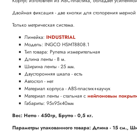
Корпус изготовлен из АБС-пластика, обладает усиленн
Двойная фиксация - две кнопки для стопорения мерной л
Только метрическая система.
Линейка:
INDUSTRIAL
Модель: INGCO HSMT8808.1
Тип товара: Рулетка измерительная
Длина ленты - 8 м.
Ширина ленты - 25 мм.
Двусторонняя шкала - есть
Автостоп - нет
Материал корпуса - ABS-пластик+каучук
Материал ленты - стальная с
нейлоновым покрыт
Габариты: 95х95х40мм
Вес: Нетто - 450гр, Брутто - 0,5 кг.
Параметры упакованного товара: Длина - 15 см., Шир