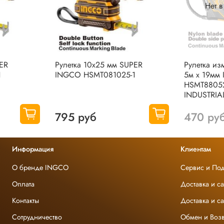
Нет 
PER
Рулетка 10х25 мм SUPER
Рулетка из
1
INGCO HSMT081025-1
5м х 19мм
HSMT8805
INDUSTRIA
795 руб
470 ру
Информация
Клиентам
О бренде INGCO
Сервис и По
Оплата
Доставка и с
Контакты
Доставка и с
Сотрудничество
Обмен и Возв