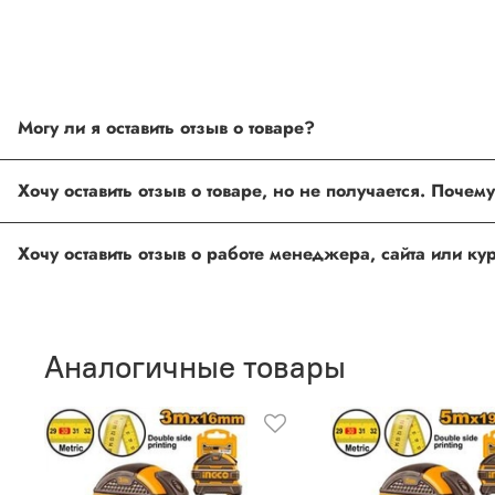
Могу ли я оставить отзыв о товаре?
Под каждым товаром на нашем сайте существует специальное 
Хочу оставить отзыв о товаре, но не получается. Поче
товарах проходят модерацию.
Возможно вы не заполнили одно из обязательных полей. Е
Хочу оставить отзыв о работе менеджера, сайта или к
ingco.or.itk@gmail.com
;
ingco.spb@mail.ru
Спасибо, что выбрали INGCO СПб!
Ваш отзыв о товаре, магазине или работе продавца поможет
Аналогичные товары
Оставить отзыв о покупке