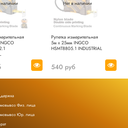
в наличии
Нет в наличии
мерительная
Рулетка измерительная
Р
 INGCO
5м х 25мм INGCO
I
2.1
HSMT8805.1 INDUSTRIAL
L
б
540 руб
ддержка
амовывоз Физ. лица
амовывоз Юр. лица
рат