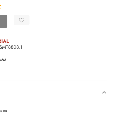
С
RIAL
SMT8808.1
 мм
авлял