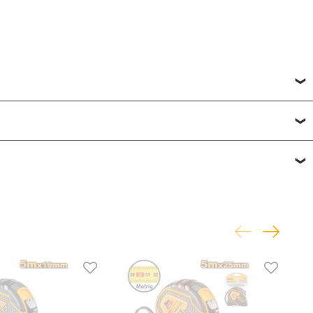
исвоить товару от одной до пяти звёзд. Все отзывы о
фону
или по почте
+7 (812) 565-32-05;
+7 (909) 593-79-79