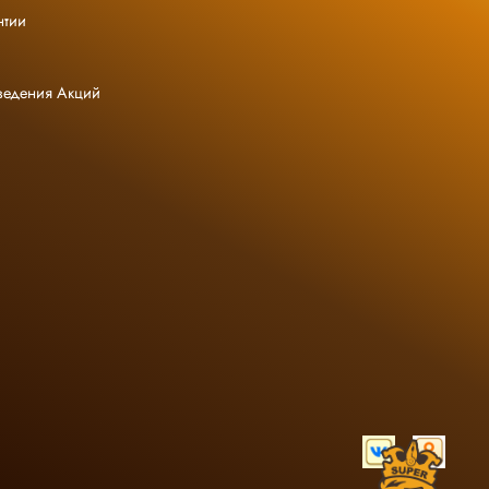
нтии
ведения Акций