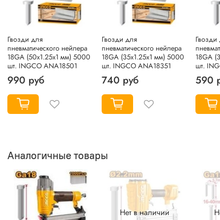
Гвозди для
Гвозди для
Гвозди
пневматического нейлера
пневматического нейлера
пневмат
18GA (50х1.25х1 мм) 5000
18GA (35х1.25х1 мм) 5000
18GA (3
шт. INGCO ANA18501
шт. INGCO ANA18351
шт. IN
990 руб
740 руб
590 
Аналогичные товары
Нет в наличии
Н