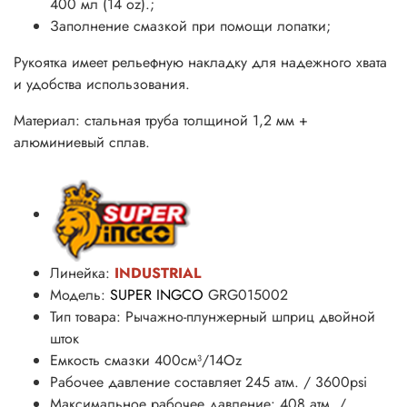
400 мл (14 oz).;
За­пол­не­ние смаз­кой при по­мощи ло­пат­ки;
Рукоятка имеет рельефную накладку для надежного хвата
и удобства использования.
Материал: стальная труба толщиной 1,2 мм +
алюминиевый сплав.
Линейка:
INDUSTRIAL
Модель:
SUPER INGCO
GRG015002
Тип товара: Рычажно-плунжерный шприц двойной
шток
Емкость смазки 400
см³
/14Oz
Рабочее давление составляет 245 атм. /
3600psi
Максимальное рабочее давление: 408 атм. /