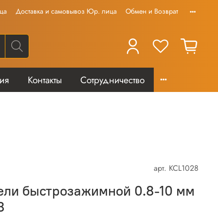
ца
Доставка и самовывоз Юр. лица
Обмен и Возврат
тия
Контакты
Сотрудничество
арт.
KCL1028
ели быстрозажимной 0.8-10 мм
8