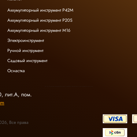
Аккумуляторный инструмент P42M
Аккумуляторный инструмент P20S
Аккумуляторный инструмент M16
Электроинструмент
Ручной инструмент
Садовый инструмент
Оснастка
INGCO ОФИЦИАЛЬНЫЙ ДИСТРИБЬЮТОР ПРОФЕССИОНАЛЬНОГО ИНСТРУМЕНТА В РОССИИ
, лит.А, пом.
om
026, Все права