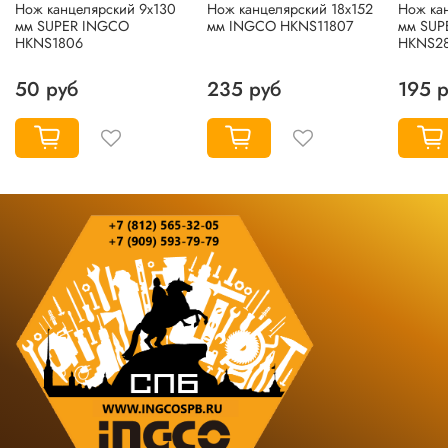
Нож канцелярский 9х130
Нож канцелярский 18х152
Нож ка
мм SUPER INGCO
мм INGCO HKNS11807
мм SUP
HKNS1806
HKNS2
50 руб
235 руб
195 