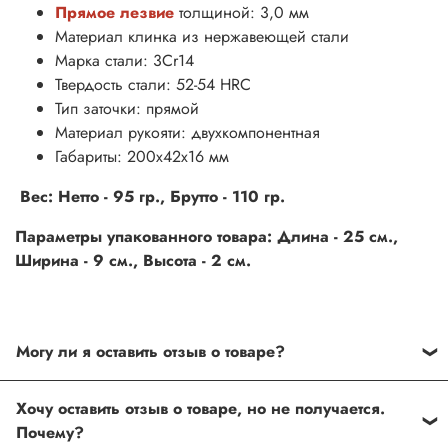
Прямое лезвие
толщиной: 3,0 мм
Материал клинка из нержавеющей стали
Марка стали: 3Cr14
Твердость стали: 52-54 HRC
Тип заточки: прямой
Материал рукояти: двухкомпонентная
Габариты: 200х42х16 мм
Вес: Нетто - 95 гр., Брутто - 110 гр.
Параметры упакованного товара: Длина - 25 см.,
Ширина - 9 см., Высота - 2 см.
Могу ли я оставить отзыв о товаре?
Под каждым товаром на нашем сайте существует
Хочу оставить отзыв о товаре, но не получается.
специальное поле, где Вы можете оставить свой отзыв.
Почему?
Также Вы можете присвоить товару от одной до пяти