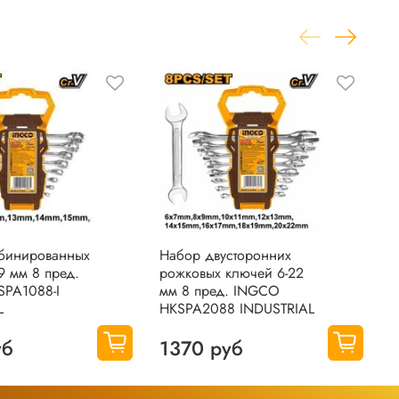
бинированных
Набор двусторонних
Н
9 мм 8 пред.
рожковых ключей 6-22
т
PA1088-I
мм 8 пред. INGCO
п
L
HKSPA2088 INDUSTRIAL
H
уб
1370 руб