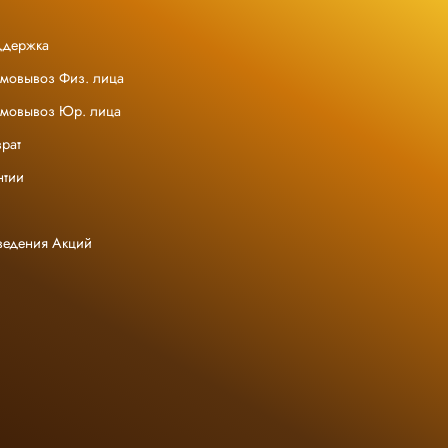
ддержка
амовывоз Физ. лица
амовывоз Юр. лица
рат
нтии
ведения Акций