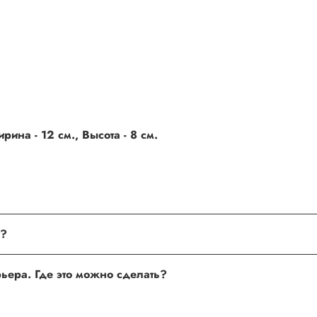
ина - 12 см., Высота - 8 см.
поле, где Вы можете оставить свой отзыв. Также Вы можете пр
му?
сли поля заполнены корректно, то свяжитесь с нами по теле
урьера. Где это можно сделать?