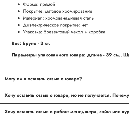
Форма: прямой
Покрытие: матовое хромирование
Материал: хромованадиевая сталь
Диэлектрическое покрытие: нет
Упаковка: брезентовый чехол + коробка
Вес: Брутто - 3 кг.
Параметры упакованного товара: Длина - 39 см., Шир
Могу ли я оставить отзыв о товаре?
Под каждым товаром на нашем сайте существует специальное 
Хочу оставить отзыв о товаре, но не получается. Поче
товарах проходят модерацию.
Возможно вы не заполнили одно из обязательных полей. Е
Хочу оставить отзыв о работе менеджера, сайта или к
ingco.or.itk@gmail.com
;
ingco.spb@mail.ru
Спасибо, что выбрали INGCO СПб!