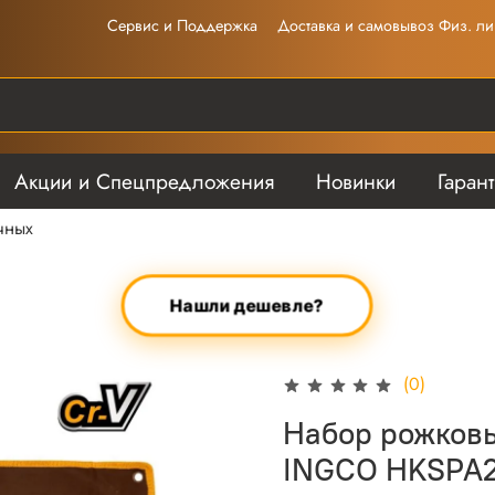
Сервис и Поддержка
Доставка и самовывоз Физ. ли
Акции и Спецпредложения
Новинки
Гаран
чных
Нашли дешевле?
(0)
Набор рожковы
INGCO HKSPA2