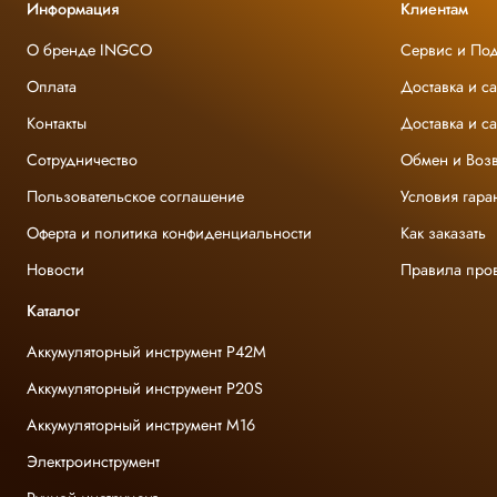
Информация
Клиентам
О бренде INGCO
Сервис и По
Оплата
Доставка и с
Контакты
Доставка и с
Сотрудничество
Обмен и Возв
Пользовательское соглашение
Условия гара
Оферта и политика конфиденциальности
Как заказать
Новости
Правила про
Каталог
Аккумуляторный инструмент P42M
Аккумуляторный инструмент P20S
Аккумуляторный инструмент M16
Электроинструмент