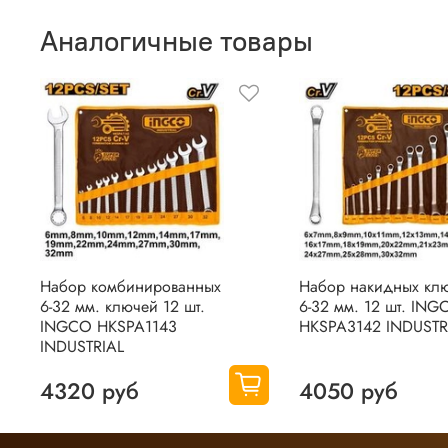
Ваш отзыв о товаре, магазине или работе продавца поможет
Аналогичные товары
Оставить отзыв о покупке
Набор комбинированных
Набор накидных кл
6-32 мм. ключей 12 шт.
6-32 мм. 12 шт. ING
INGCO HKSPA1143
HKSPA3142 INDUSTR
INDUSTRIAL
4320 руб
4050 руб