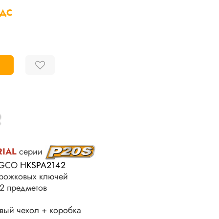
НДС
RIAL
серии
INGCO
HKSPA2142
 рожковых ключей
12 предметов
овый чехол + коробка