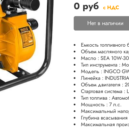
0 руб
с НДС
Нет в наличии
Емкость топливного б
Объем масляного кар
Масло : SEA 10W-30
Тип инструмента : М
Модель : INGCO G
Линейка : INDUSTRI
Объем 
Стартовая система :
Тип топлива : Авто
Мощность : 7 л.с.