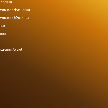
ддержка
амовывоз Физ. лица
амовывоз Юр. лица
рат
нтии
ведения Акций