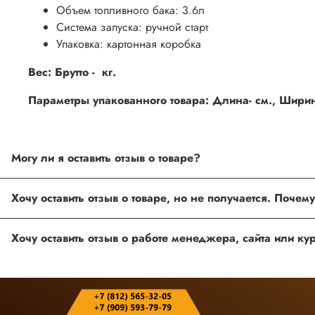
Объем топливного бака: 3.6л
Система запуска: ручной старт
Упаковка: картонная коробка
Вес: Брутто - кг.
Параметры упакованного товара: Длина- см., Ширина
Могу ли я оставить отзыв о товаре?
Под каждым товаром на нашем сайте существует специальное 
товарах проходят модерацию.
Возможно вы не заполнили одно из обязательных полей. Е
ingco.or.itk@gmail.com
;
ingco.spb@mail.ru
Спасибо, что выбрали INGCO СПб!
Ваш отзыв о товаре, магазине или работе продавца поможет
Оставить отзыв о покупке