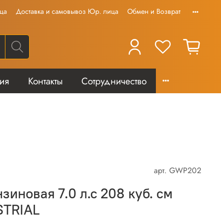
ца
Доставка и самовывоз Юр. лица
Обмен и Возврат
тия
Контакты
Сотрудничество
арт.
GWP202
иновая 7.0 л.с 208 куб. см
TRIAL