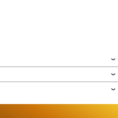
исвоить товару от одной до пяти звёзд. Все отзывы о
фону
или по почте
+7 (812) 565-32-05;
+7 (909) 593-79-79