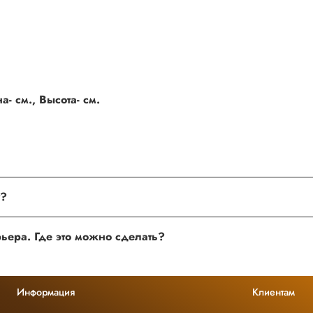
- см., Высота- см.
поле, где Вы можете оставить свой отзыв. Также Вы можете пр
Хочу оставить отзыв о товаре, но не получается. Почему?
сли поля заполнены корректно, то свяжитесь с нами по теле
Хочу оставить отзыв о работе менеджера, сайта или курьера. Где это можно сделать?
 нам улучшать сервис и будет полезен другим покупателям.
Информация
Клиентам