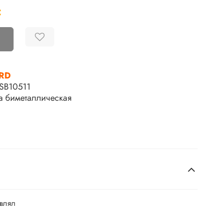
С
RD
SB10511
 биметаллическая
авлял