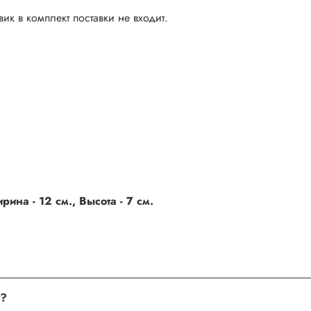
ик в комплект поставки не входит.
ина - 12 см., Высота - 7 см.
поле, где Вы можете оставить свой отзыв. Также Вы можете пр
Хочу оставить отзыв о товаре, но не получается. Почему?