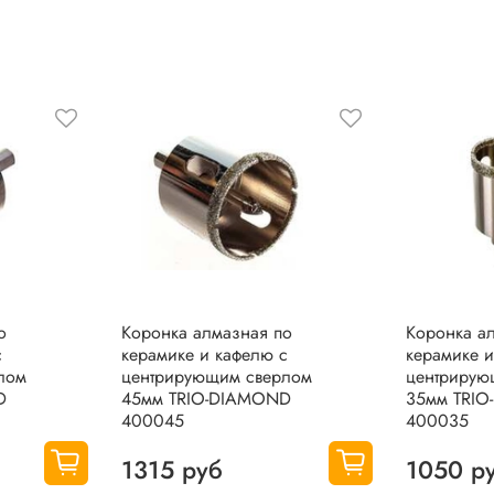
о
Коронка алмазная по
Коронка а
с
керамике и кафелю с
керамике и
лом
центрирующим сверлом
центрирую
D
45мм TRIO-DIAMOND
35мм TRI
400045
400035
1315 руб
1050 р