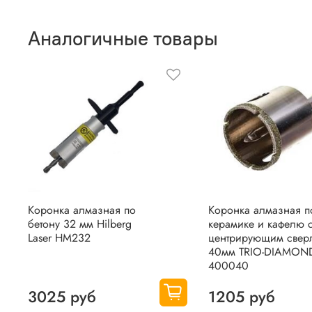
Аналогичные товары
Коронка алмазная по
Коронка алмазная п
бетону 32 мм Hilberg
керамике и кафелю 
Laser HM232
центрирующим свер
40мм TRIO-DIAMON
400040
3025 руб
1205 руб