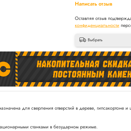
Написать отзыв
Оставляя отзыв подтвержд
конфиденциальности
перс
Выбрать
начена для сверления отверстий в дереве, гипсакортоне и цв
тационарными станками в безударном режиме.