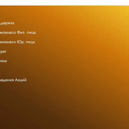
ддержка
амовывоз Физ. лица
амовывоз Юр. лица
рат
нтии
ведения Акций