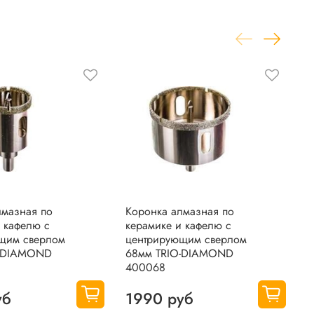
лмазная по
Коронка алмазная по
К
 кафелю с
керамике и кафелю с
к
щим сверлом
центрирующим сверлом
С
O-DIAMOND
68мм TRIO-DIAMOND
G
400068
уб
1990 руб