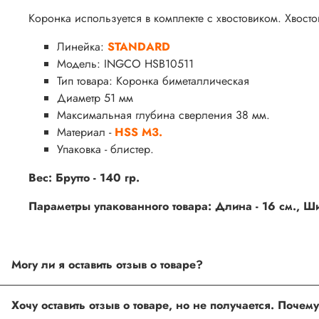
Коронка используется в комплекте с хвостовиком. Хвостов
Линейка:
STANDARD
Модель: INGCO HSB10511
Тип товара:
Коронка биметаллическая
Диаметр 51 мм
Максимальная глубина сверления 38 мм.
Материал -
HSS M3.
Упаковка - блистер.
Вес:
Брутто - 140 гр.
Параметры упакованного товара: Длина - 16 см., Шир
Могу ли я оставить отзыв о товаре?
Под каждым товаром на нашем сайте существует специальное 
товарах проходят модерацию.