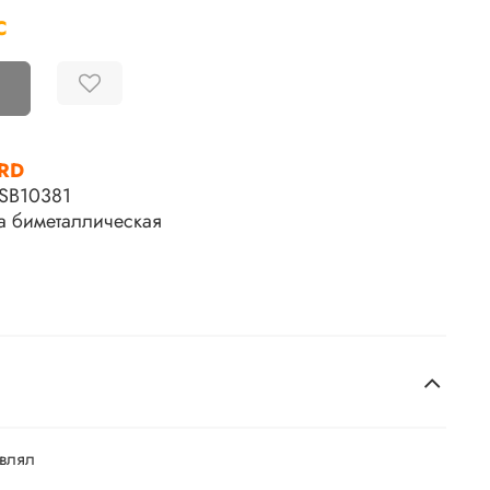
С
RD
SB10381
 биметаллическая
авлял