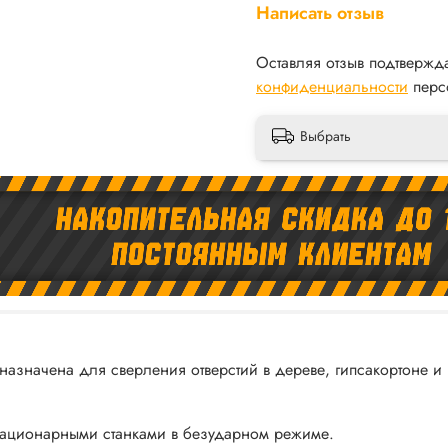
Написать отзыв
Оставляя отзыв подтвержд
конфиденциальности
перс
Выбрать
начена для сверления отверстий в дереве, гипсакортоне и цв
тационарными станками в безударном режиме.