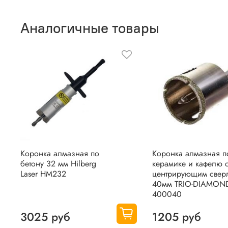
Аналогичные товары
Коронка алмазная по
Коронка алмазная п
бетону 32 мм Hilberg
керамике и кафелю 
Laser HM232
центрирующим свер
40мм TRIO-DIAMON
400040
3025 руб
1205 руб