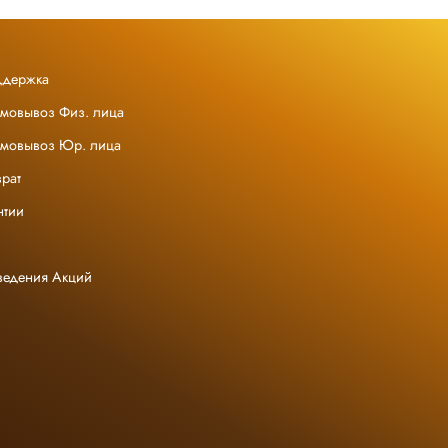
ддержка
амовывоз Физ. лица
амовывоз Юр. лица
рат
нтии
ведения Акций