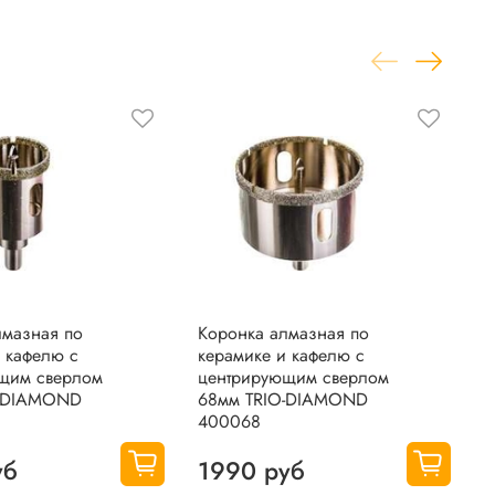
лмазная по
Коронка алмазная по
К
 кафелю с
керамике и кафелю с
к
щим сверлом
центрирующим сверлом
С
O-DIAMOND
68мм TRIO-DIAMOND
G
400068
уб
1990 руб