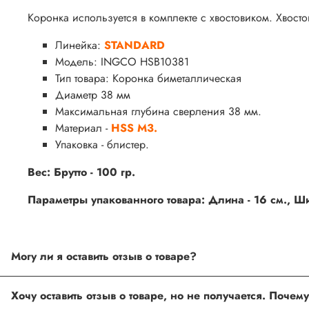
Коронка используется в комплекте с хвостовиком. Хвостов
Линейка:
STANDARD
Модель: INGCO HSB10381
Тип товара:
Коронка биметаллическая
Диаметр 38 мм
Максимальная глубина сверления 38 мм.
Материал -
HSS M3.
Упаковка - блистер.
Вес:
Брутто - 100 гр.
Параметры упакованного товара: Длина - 16 см., Шир
Могу ли я оставить отзыв о товаре?
Под каждым товаром на нашем сайте существует специальное 
товарах проходят модерацию.