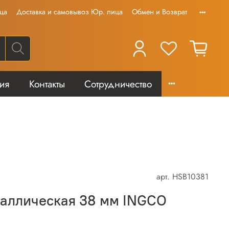
ца
Доставка и самовывоз Юр. лица
Обмен и Возврат
тия
Контакты
Сотрудничество
арт.
HSB10381
таллическая 38 мм INGCO