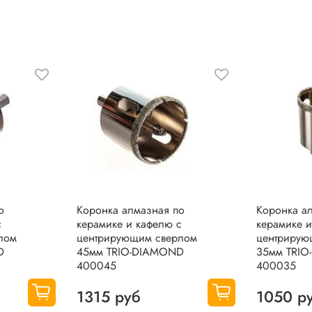
о
Коронка алмазная по
Коронка а
с
керамике и кафелю с
керамике и
лом
центрирующим сверлом
центрирую
D
45мм TRIO-DIAMOND
35мм TRI
400045
400035
1315 руб
1050 р