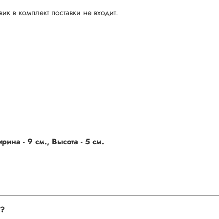
ик в комплект поставки не входит.
ина - 9 см., Высота - 5 см.
поле, где Вы можете оставить свой отзыв. Также Вы можете пр
Хочу оставить отзыв о товаре, но не получается. Почему?