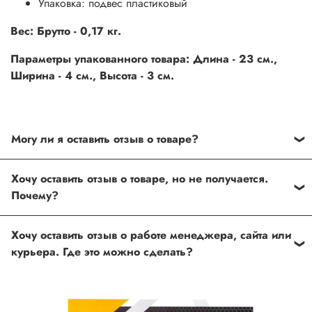
Упаковка: подвес пластиковый
Вес: Брутто - 0,17 кг.
Параметры упакованного товара: Длина - 23 см.,
Ширина - 4 см., Высота - 3 см.
Могу ли я оставить отзыв о товаре?
Под каждым товаром на нашем сайте существует
Хочу оставить отзыв о товаре, но не получается.
специальное поле, где Вы можете оставить свой отзыв.
Почему?
Также Вы можете присвоить товару от одной до пяти
звёзд. Все отзывы о товарах проходят модерацию.
Возможно вы не заполнили одно из обязательных
Хочу оставить отзыв о работе менеджера, сайта или
полей. Если поля заполнены корректно, то свяжитесь с
курьера. Где это можно сделать?
нами по телефону
+7 (812) 565-32-05;
+7 (909) 593-79-79
или по почте
ingco.or.itk@gmail.com
;
ingco.spb@mail.ru
Спасибо, что выбрали INGCO СПб!
Ваш отзыв о товаре, магазине или работе продавца