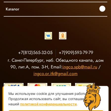
Каталог
INGCO ОФИЦИАЛЬНЫЙ ДИСТРИБЬЮТОР ПРОФЕССИОНАЛЬНОГО ИНСТРУМЕНТА В РОССИИ
+7(812)565-32-05
+7(909)593-79-79
г. Санкт-Петербург, наб. Обводного канала, дом
90, лит.А, пом. 3-Н, Email:
ingco.spb@mail.ru
/
ingco.or.itk@gmail.com
Мы используем cookie для улучшения работы сайта.
Продолжая использовать сайт, вы соглашаетесь с
нашей
политикой конфиденциальности
.
ООО "О-Р ИТК" Магазин электроинструмента INGCO ©
2020-