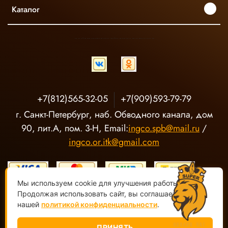
Каталог
INGCO ОФИЦИАЛЬНЫЙ ДИСТРИБЬЮТОР ПРОФЕССИОНАЛЬНОГО ИНСТРУМЕНТА В РОССИИ
+7(812)565-32-05
+7(909)593-79-79
г. Санкт-Петербург, наб. Обводного канала, дом
90, лит.А, пом. 3-Н, Email:
ingco.spb@mail.ru
/
ingco.or.itk@gmail.com
Мы используем cookie для улучшения работы сайта.
Продолжая использовать сайт, вы соглашаетесь с
нашей
политикой конфиденциальности
.
ООО "О-Р ИТК" Магазин электроинструмента INGCO ©
2020-
2026, Все права защищены
ПРИНЯТЬ