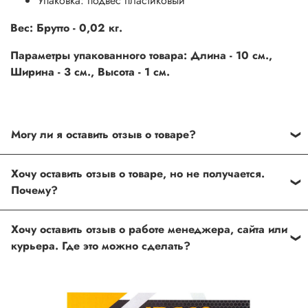
Упаковка: подвес пластиковый
Вес: Брутто - 0,02 кг.
Параметры упакованного товара: Длина - 10 см.,
Ширина - 3 см., Высота - 1 см.
Могу ли я оставить отзыв о товаре?
Под каждым товаром на нашем сайте существует
Хочу оставить отзыв о товаре, но не получается.
специальное поле, где Вы можете оставить свой отзыв.
Почему?
Также Вы можете присвоить товару от одной до пяти
звёзд. Все отзывы о товарах проходят модерацию.
Возможно вы не заполнили одно из обязательных
Хочу оставить отзыв о работе менеджера, сайта или
полей. Если поля заполнены корректно, то свяжитесь с
курьера. Где это можно сделать?
нами по телефону
+7 (812) 565-32-05;
+7 (909) 593-79-79
или по почте
ingco.or.itk@gmail.com
;
ingco.spb@mail.ru
Спасибо, что выбрали INGCO СПб!
Ваш отзыв о товаре, магазине или работе продавца
поможет нам улучшать сервис и будет полезен другим