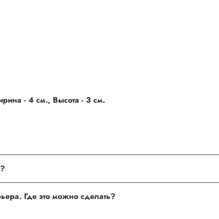
ина - 4 см., Высота - 3 см.
поле, где Вы можете оставить свой отзыв. Также Вы можете пр
Хочу оставить отзыв о товаре, но не получается. Почему?
сли поля заполнены корректно, то свяжитесь с нами по теле
Хочу оставить отзыв о работе менеджера, сайта или курьера. Где это можно сделать?