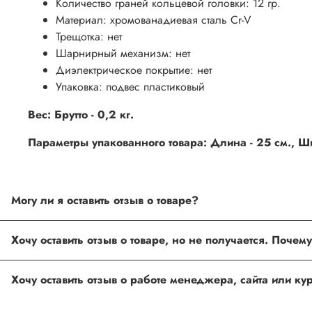
Количество граней кольцевой головки: 12 гр.
Материал: хромованадиевая сталь
Cr-V
Трещотка: нет
Шарнирный механизм: нет
Диэлектрическое покрытие: нет
Упаковка: подвес пластиковый
Вес: Брутто - 0,2 кг.
Параметры упакованного товара: Длина - 25 см., Шир
Могу ли я оставить отзыв о товаре?
Под каждым товаром на нашем сайте существует специальное 
товарах проходят модерацию.
Возможно вы не заполнили одно из обязательных полей. Е
ingco.or.itk@gmail.com
;
ingco.spb@mail.ru
Спасибо, что выбрали INGCO СПб!