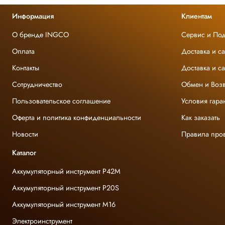
 нам улучшать сервис и будет полезен другим покупателям.
Информация
Клиентам
О бренде INGCO
Сервис и По
Оплата
Доставка и с
Контакты
Доставка и с
Сотрудничество
Обмен и Возв
Пользовательское соглашение
Условия гара
Оферта и политика конфиденциальности
Как заказать
Новости
Правила про
Каталог
Аккумуляторный инструмент P42M
Аккумуляторный инструмент P20S
Аккумуляторный инструмент M16
Электроинструмент