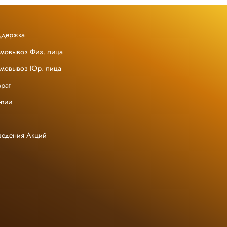
ддержка
амовывоз Физ. лица
амовывоз Юр. лица
рат
нтии
ведения Акций