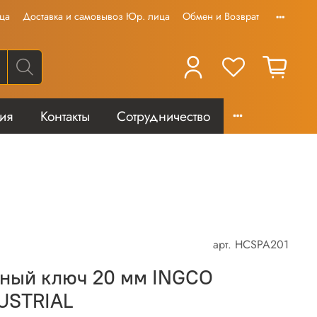
ца
Доставка и самовывоз Юр. лица
Обмен и Возврат
тия
Контакты
Сотрудничество
арт.
HCSPA201
ный ключ 20 мм INGCO
USTRIAL