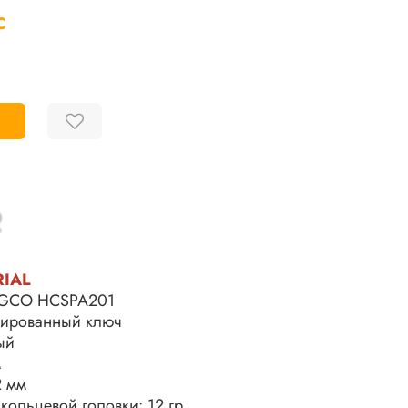
С
RIAL
NGCO HCSPA201
нированный ключ
ый
м
2 мм
кольцевой головки: 12 гр.