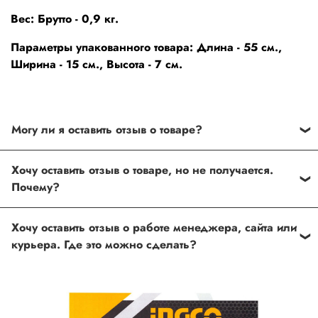
Вес: Брутто - 0,9 кг.
Параметры упакованного товара: Длина - 55 см.,
Ширина - 15 см., Высота - 7 см.
Могу ли я оставить отзыв о товаре?
Под каждым товаром на нашем сайте существует
Хочу оставить отзыв о товаре, но не получается.
специальное поле, где Вы можете оставить свой отзыв.
Почему?
Также Вы можете присвоить товару от одной до пяти
звёзд. Все отзывы о товарах проходят модерацию.
Возможно вы не заполнили одно из обязательных
Хочу оставить отзыв о работе менеджера, сайта или
полей. Если поля заполнены корректно, то свяжитесь с
курьера. Где это можно сделать?
нами по телефону
+7 (812) 565-32-05;
+7 (909) 593-79-79
или по почте
ingco.or.itk@gmail.com
;
ingco.spb@mail.ru
Спасибо, что выбрали INGCO СПб!
Ваш отзыв о товаре, магазине или работе продавца
поможет нам улучшать сервис и будет полезен другим