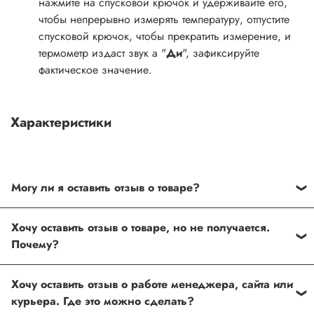
нажмите на спусковой крючок и удерживайте его,
чтобы непрерывно измерять температуру, отпустите
спусковой крючок, чтобы прекратить измерение, и
термометр издаст звук а "
Ди
", зафиксируйте
фактическое значение.
Характеристики
Могу ли я оставить отзыв о товаре?
Под каждым товаром на нашем сайте существует
Хочу оставить отзыв о товаре, но не получается.
специальное поле, где Вы можете оставить свой отзыв.
Почему?
Также Вы можете присвоить товару от одной до пяти
звёзд. Все отзывы о товарах проходят модерацию.
Возможно вы не заполнили одно из обязательных
Хочу оставить отзыв о работе менеджера, сайта или
полей. Если поля заполнены корректно, то свяжитесь с
курьера. Где это можно сделать?
нами по телефону
+7 (812) 565-32-05;
+7 (909) 593-79-79