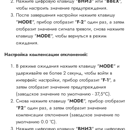
Нажмите цифровую клавишу "
ВНИЗ
" или "
ВВЕХ
",
чтобы настроить значение предупреждения.
После завершения настройки нажмите клавишу
"
MODE
", прибор отобразит "
F-2
" один раз, а затем
отобразит значение сигнала тревоги, снова нажмите
клавишу "
MODE
", чтобы вернуться в режим
ожидания.
Настройка компенсации отклонений:
В режиме ожидания нажмите клавишу "
MODE
" и
удерживайте ее более 2 секунд, чтобы войти в
интерфейс настройки, прибор отобразит "
F-1
", а
затем отобразит значение предупреждения
(заводское значение по умолчанию - 37,5"С).
Снова нажмите клавишу "
MODE
", прибор отобразит
"
F2
" один раз, а затем отобразит значение
компенсации отклонения (заводское значение по
умолчанию 0.0 °С).
Нажмите цифровую клавишу "
ВНИЗ
" или цифровую