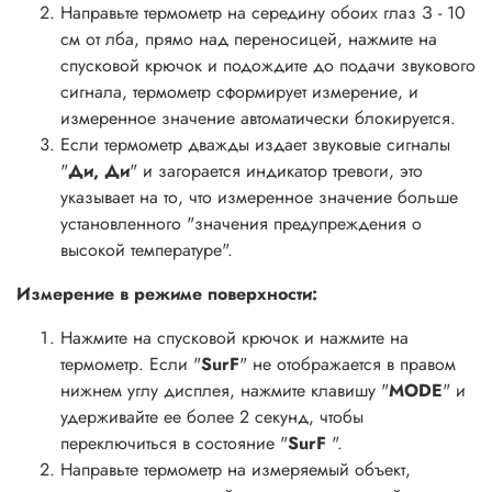
Направьте термометр на середину обоих глаз З - 10
см от лба, прямо над переносицей, нажмите на
спусковой крючок и подождите до подачи звукового
сигнала, термометр сформирует измерение, и
измеренное значение автоматически блокируется.
Если термометр дважды издает звуковые сигналы
"
Ди, Ди
" и загорается индикатор тревоги, это
указывает на то, что измеренное значение больше
установленного "значения предупреждения о
высокой температуре".
Измерение в режиме поверхности:
Нажмите на спусковой крючок и нажмите на
термометр. Если "
SurF
" не отображается в правом
нижнем углу дисплея, нажмите клавишу "
MODE
" и
удерживайте ее более 2 секунд, чтобы
переключиться в состояние "
SurF
".
Направьте термометр на измеряемый объект,