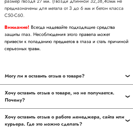
размер гвоздя 27 мм. (Гвозди длинной 32,38,40мм не
предназначены для метала от 3 до 6 мм и бетон класса
С50-С60.
Внимание!
Всегда надевайте подходящие средства
защиты глаз. Несоблюдения этого правела может
привести к попаданию предметов в глаза и стать причиной
серьезных травм.
Могу ли я оставить отзыв о товаре?
Под каждым товаром на нашем сайте существует
Хочу оставить отзыв о товаре, но не получается.
специальное поле, где Вы можете оставить свой отзыв.
Почему?
Также Вы можете присвоить товару от одной до пяти
звёзд. Все отзывы о товарах проходят модерацию.
Возможно вы не заполнили одно из обязательных
Хочу оставить отзыв о работе менеджера, сайта или
полей. Если поля заполнены корректно, то свяжитесь с
курьера. Где это можно сделать?
нами по телефону
+7 (812) 565-32-05;
+7 (909) 593-79-79