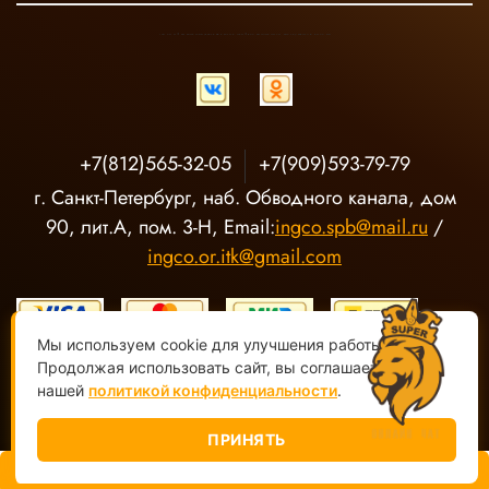
INGCO ОФИЦИАЛЬНЫЙ ДИСТРИБЬЮТОР ПРОФЕССИОНАЛЬНОГО ИНСТРУМЕНТА В РОССИИ
+7(812)565-32-05
+7(909)593-79-79
г. Санкт-Петербург, наб. Обводного канала, дом
90, лит.А, пом. 3-Н, Email:
ingco.spb@mail.ru
/
ingco.or.itk@gmail.com
Мы используем cookie для улучшения работы сайта.
Продолжая использовать сайт, вы соглашаетесь с
нашей
политикой конфиденциальности
.
ООО "О-Р ИТК" Магазин электроинструмента INGCO ©
2020-
2026, Все права защищены
ПРИНЯТЬ
В корзину