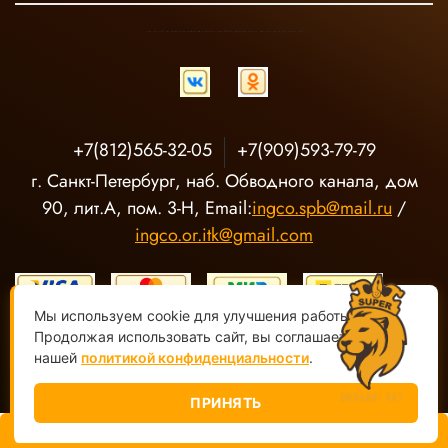
INGCO ОФИЦИАЛЬНЫЙ ДИСТРИБЬЮТОР ПРОФЕССИОНАЛЬНОГО ИНСТРУМЕНТА В РОССИИ
+7(812)565-32-05
+7(909)593-79-79
г. Санкт-Петербург, наб. Обводного канала, дом
90, лит.А, пом. 3-Н, Email:
ingco.spb@mail.ru
/
ingco.or.itk@gmail.com
Мы используем cookie для улучшения работы сайта.
Продолжая использовать сайт, вы соглашаетесь с
нашей
политикой конфиденциальности
.
ООО "О-Р ИТК" Магазин электроинструмента INGCO ©
2020-
2026, Все права защищены
ПРИНЯТЬ
В корзину