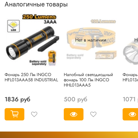
Аналогичные товары
Нет в наличии
Н
Фонарь 250 Лм INGCO
Налобный светодиодный
Фонарь
HFL013AAA58 INDUSTRIAL
фонарь 100 Лм INGCO
HFL013
HHL013AAA5
1836 руб
500 руб
1071 