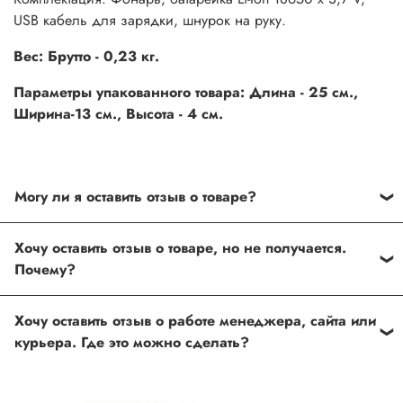
USB кабель для зарядки, шнурок на руку.
Вес: Брутто - 0,23 кг.
Параметры упакованного товара: Длина - 25 см.,
Ширина-13 см., Высота - 4 см.
Могу ли я оставить отзыв о товаре?
Под каждым товаром на нашем сайте существует
Хочу оставить отзыв о товаре, но не получается.
специальное поле, где Вы можете оставить свой отзыв.
Почему?
Также Вы можете присвоить товару от одной до пяти
звёзд. Все отзывы о товарах проходят модерацию.
Возможно вы не заполнили одно из обязательных
Хочу оставить отзыв о работе менеджера, сайта или
полей. Если поля заполнены корректно, то свяжитесь с
курьера. Где это можно сделать?
нами по телефону
+7 (812) 565-32-05;
+7 (909) 593-79-79
или по почте
ingco.or.itk@gmail.com
;
ingco.spb@mail.ru
Спасибо, что выбрали INGCO СПб!
Ваш отзыв о товаре, магазине или работе продавца