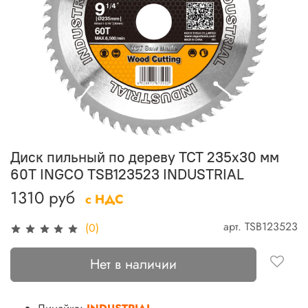
Диск пильный по дереву TCT 235х30 мм
60Т INGCO TSB123523 INDUSTRIAL
1310 руб
с НДС
арт.
TSB123523
(0)
Нет в наличии