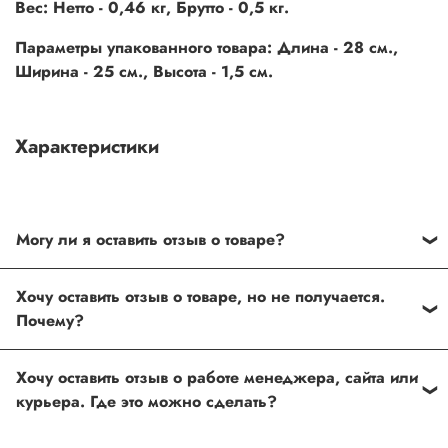
Вес: Нетто - 0,46 кг, Брутто - 0,5 кг.
Параметры упакованного товара: Длина - 28 см.,
Ширина - 25 см., Высота - 1,5 см.
Характеристики
Могу ли я оставить отзыв о товаре?
Под каждым товаром на нашем сайте существует
Хочу оставить отзыв о товаре, но не получается.
специальное поле, где Вы можете оставить свой отзыв.
Почему?
Также Вы можете присвоить товару от одной до пяти
звёзд. Все отзывы о товарах проходят модерацию.
Возможно вы не заполнили одно из обязательных
Хочу оставить отзыв о работе менеджера, сайта или
полей. Если поля заполнены корректно, то свяжитесь с
курьера. Где это можно сделать?
нами по телефону
+7 (812) 565-32-05;
+7 (909) 593-79-79
или по почте
ingco.or.itk@gmail.com
;
ingco.spb@mail.ru
Спасибо, что выбрали INGCO СПб!