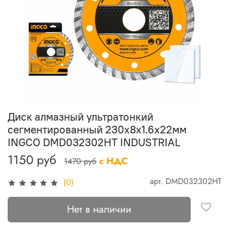
Диск алмазный ультратонкий
сегментированный 230х8х1.6х22мм
INGCO DMD032302HT INDUSTRIAL
1150 руб
с НДС
1470 руб
арт.
DMD032302HT
(0)
Нет в наличии