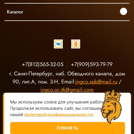
Каталог
INGCO ОФИЦИАЛЬНЫЙ ДИСТРИБЬЮТОР ПРОФЕССИОНАЛЬНОГО ИНСТРУМЕНТА В РОССИИ
+7(812)565-32-05
+7(909)593-79-79
г. Санкт-Петербург, наб. Обводного канала, дом
90, лит.А, пом. 3-Н, Email:
ingco.spb@mail.ru
/
ingco.or.itk@gmail.com
Мы используем cookie для улучшения работы сайта.
Продолжая использовать сайт, вы соглашаетесь с
нашей
политикой конфиденциальности
.
ПРИНЯТЬ
ООО "О-Р ИТК" Магазин электроинструмента INGCO ©
2020-