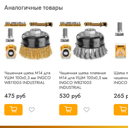
Аналогичные товары
Чашечная щетка М14 для
Чашечная щетка плетеная
Щетка 
УШМ 100х0,3 мм INGCO
М14 для УШМ 100х0,5 мм
чашечн
WB11005 INDUSTRIAL
INGCO WB21005
INGCO
INDUSTRIAL
475 руб
530 руб
265 