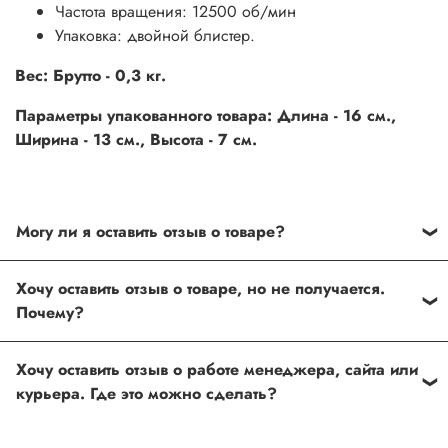
Частота вращения: 12500 об/мин
Упаковка: двойной блистер.
Вес: Брутто - 0,3 кг.
Параметры упакованного товара: Длина - 16 см.,
Ширина - 13 см., Высота - 7 см.
Могу ли я оставить отзыв о товаре?
Под каждым товаром на нашем сайте существует
Хочу оставить отзыв о товаре, но не получается.
специальное поле, где Вы можете оставить свой отзыв.
Почему?
Также Вы можете присвоить товару от одной до пяти
звёзд. Все отзывы о товарах проходят модерацию.
Возможно вы не заполнили одно из обязательных
Хочу оставить отзыв о работе менеджера, сайта или
полей. Если поля заполнены корректно, то свяжитесь с
курьера. Где это можно сделать?
нами по телефону
+7 (812) 565-32-05;
+7 (909) 593-79-79
или по почте
ingco.or.itk@gmail.com
;
ingco.spb@mail.ru
Спасибо, что выбрали INGCO СПб!