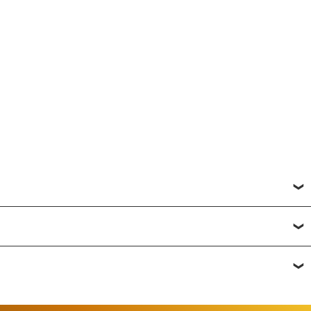
исвоить товару от одной до пяти звёзд. Все отзывы о
фону
или по почте
+7 (812) 565-32-05;
+7 (909) 593-79-79