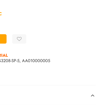
С
RIAL
3208-SP-5,
AA010000005