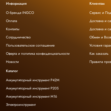
Информация
Клиентам
О бренде INGCO
Сервис и По
Оплата
Доставка и с
Контакты
Доставка и с
Сотрудничество
Обмен и Возв
Пользовательское соглашение
Условия гара
Оферта и политика конфиденциальности
Как заказать
Новости
Правила про
Каталог
Аккумуляторный инструмент P42M
Аккумуляторный инструмент P20S
Аккумуляторный инструмент M16
Электроинструмент