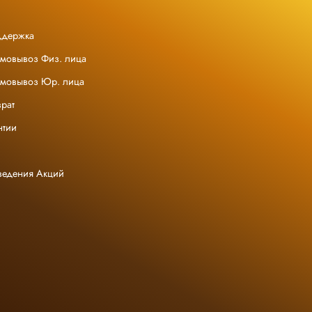
ддержка
амовывоз Физ. лица
амовывоз Юр. лица
рат
нтии
ведения Акций