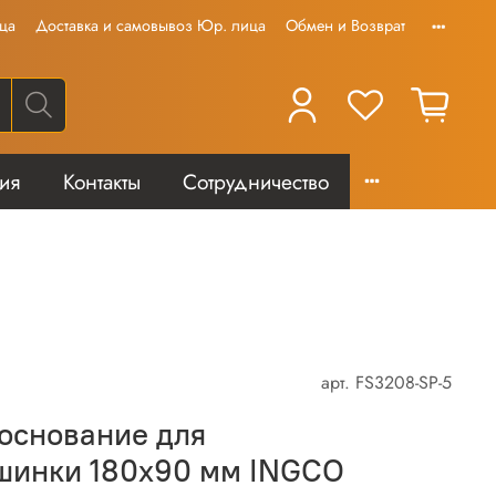
ца
Доставка и самовывоз Юр. лица
Обмен и Возврат
тия
Контакты
Сотрудничество
арт.
FS3208-SP-5
основание для
инки 180х90 мм INGCO