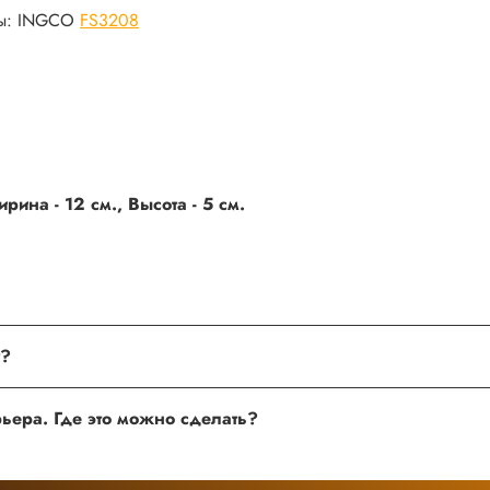
ны: INGCO
FS3208
ина - 12 см., Высота - 5 см.
поле, где Вы можете оставить свой отзыв. Также Вы можете пр
Хочу оставить отзыв о товаре, но не получается. Почему?
сли поля заполнены корректно, то свяжитесь с нами по теле
Хочу оставить отзыв о работе менеджера, сайта или курьера. Где это можно сделать?
 нам улучшать сервис и будет полезен другим покупателям.