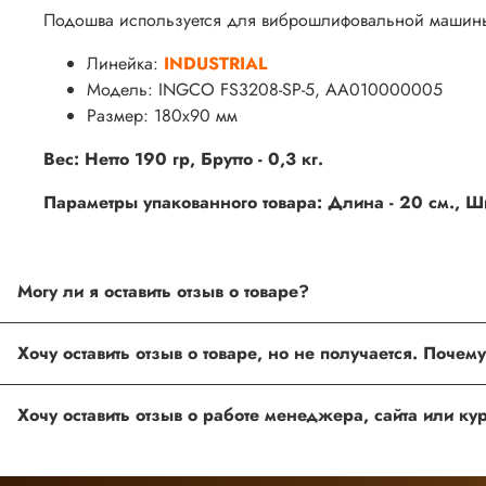
Подошва используется для виброшлифовальной маши
Линейка:
INDUSTRIAL
Модель: INGCO FS3208-SP-5,
AA010000005
Размер: 180х90 мм
Вес: Нетто 190 гр, Брутто - 0,3 кг.
Параметры упакованного товара: Длина - 20 см., Шир
Могу ли я оставить отзыв о товаре?
Под каждым товаром на нашем сайте существует специальное 
товарах проходят модерацию.
Возможно вы не заполнили одно из обязательных полей. Е
ingco.or.itk@gmail.com
;
ingco.spb@mail.ru
Спасибо, что выбрали INGCO СПб!
Ваш отзыв о товаре, магазине или работе продавца поможет