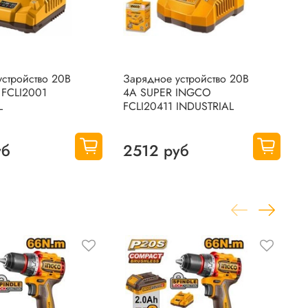
стройство 20В
Зарядное устройство 20B
Д
FCLI2001
4A SUPER INGCO
у
L
FCLI20411 INDUSTRIAL
I
I
уб
2512 руб