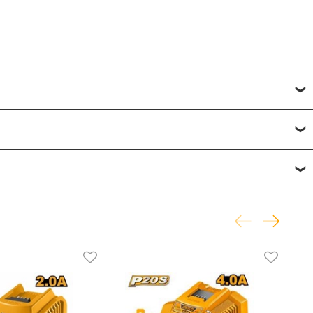
исвоить товару от одной до пяти звёзд. Все отзывы о
фону
или по почте
+7 (812) 565-32-05;
+7 (909) 593-79-79