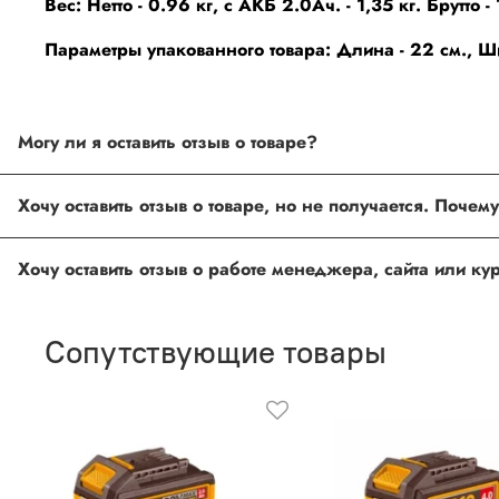
Вес: Нетто - 0.96 кг, с АКБ 2.0Ач. - 1,35 кг. Брутто - 
Параметры упакованного товара: Длина - 22 см., Шир
Могу ли я оставить отзыв о товаре?
Под каждым товаром на нашем сайте существует специальное 
товарах проходят модерацию.
Возможно вы не заполнили одно из обязательных полей. Е
ingco.or.itk@gmail.com
;
ingco.spb@mail.ru
Спасибо, что выбрали INGCO СПб!
Ваш отзыв о товаре, магазине или работе продавца поможет
Сопутствующие товары
Оставить отзыв о покупке