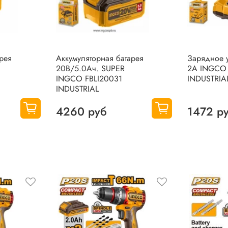
рея
Аккумуляторная батарея
Зарядное у
20В/5.0Ач. SUPER
2А INGCO 
INGCO FBLI20031
INDUSTRIA
INDUSTRIAL
4260 руб
1472 р