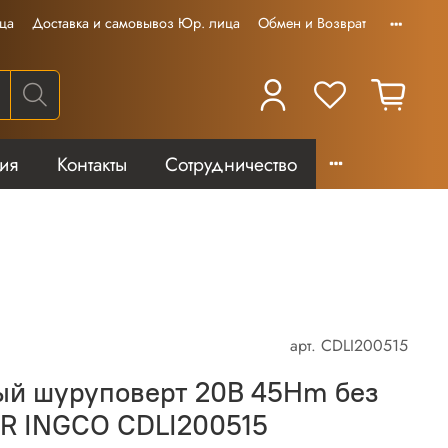
ца
Доставка и самовывоз Юр. лица
Обмен и Возврат
тия
Контакты
Сотрудничество
арт.
CDLI200515
ый шуруповерт 20B 45Hm без
ER INGCO CDLI200515