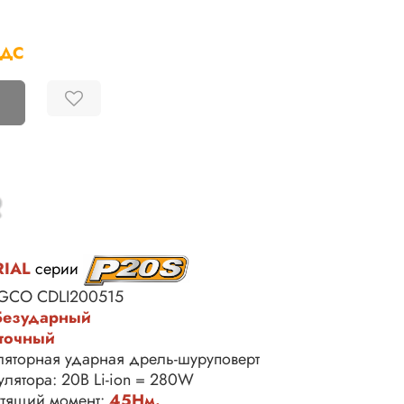
НДС
RIAL
серии
NGCO CDLI200515
Безударный
точный
уляторная ударная дрель-шуруповерт
лятора: 20В Li-ion = 280W
тящий момент:
45Нм.