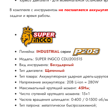
Тормоз двигателя - для моментальной остановки в
В комплекте с инструментом
не поставляется аккумулят
задачи и время работы.
Линейка:
INDUSTRIAL
серии
Модель: SUPER INGCO CDLI200515
Вид инструмента:
Безударный
Тип двигателя:
Щеточный
Тип товара: Аккумуляторная ударная дрель-шурупов
Напряжение аккумулятора: 20В Li-ion = 280W
Максимальный крутящий момент:
45Нм
;
Число ступеней крутящего момента: 15+1
Частота вращения шпинделя: 0-400 / 0-1500 об/м
Тип патрона: металлически быстрозажимной;