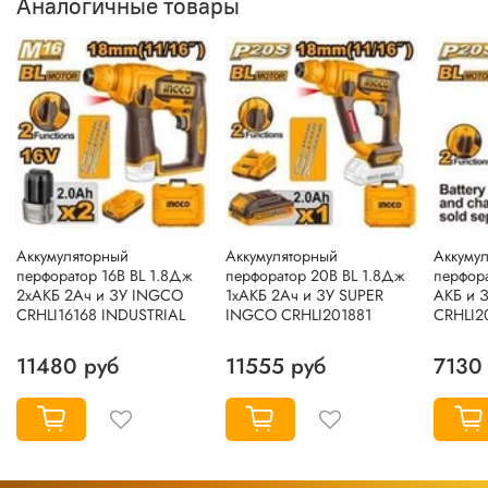
Аналогичные товары
Аккумуляторный
Аккумуляторный
Аккуму
перфоратор 16В BL 1.8Дж
перфоратор 20В BL 1.8Дж
перфор
2хАКБ 2Ач и ЗУ INGCO
1хАКБ 2Ач и ЗУ SUPER
АКБ и 
CRHLI16168 INDUSTRIAL
INGCO CRHLI201881
CRHLI2
11480 руб
11555 руб
7130