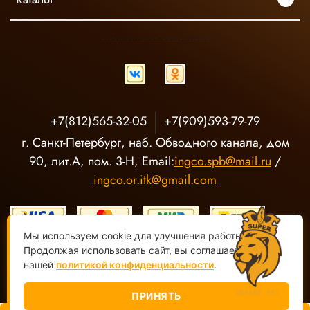
INGCO ОФИЦИАЛЬНЫЙ ДИСТРИБЬЮТОР ПРОФЕССИОНАЛЬНОГО ИНСТРУМЕНТА В РОССИИ
+7(812)565-32-05
+7(909)593-79-79
г. Санкт-Петербург, наб. Обводного канала, дом
90, лит.А, пом. 3-Н, Email:
ingco.spb@mail.ru
/
ingco.or.itk@gmail.com
Мы используем cookie для улучшения работы сайта.
Продолжая использовать сайт, вы соглашаетесь с
нашей
политикой конфиденциальности
.
ООО "О-Р ИТК" Магазин электроинструмента INGCO ©
2020-
2026, Все права защищены
ПРИНЯТЬ