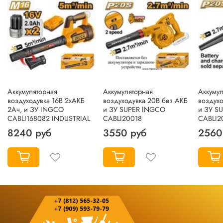
Аккумуляторная
Аккумуляторная
Аккумул
воздуходувка 16В 2хАКБ
воздуходувка 20В без АКБ
воздухо
2Ач, и ЗУ INGCO
и ЗУ SUPER INGCO
и ЗУ S
CABLI168082 INDUSTRIAL
CABLI20018
CABLI2
8240 руб
3550 руб
2560