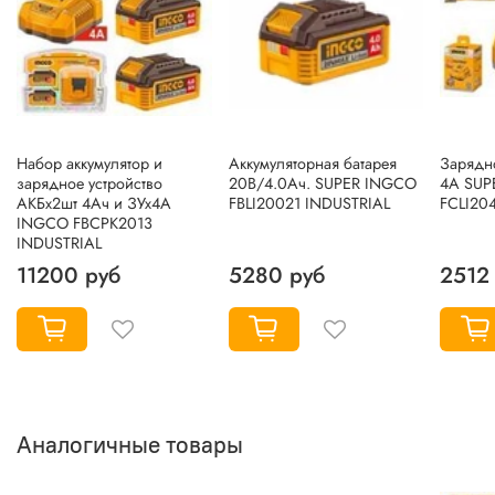
Набор аккумулятор и
Аккумуляторная батарея
Зарядно
зарядное устройство
20В/4.0Ач. SUPER INGCO
4A SUP
АКБх2шт 4Ач и ЗУх4А
FBLI20021 INDUSTRIAL
FCLI20
INGCO FBCPK2013
INDUSTRIAL
11200 руб
5280 руб
2512
Аналогичные товары