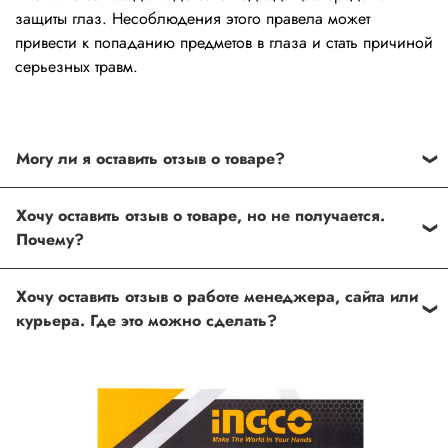
защиты глаз. Несоблюдения этого правела может
привести к попаданию предметов в глаза и стать причиной
серьезных травм.
Могу ли я оставить отзыв о товаре?
Под каждым товаром на нашем сайте существует
Хочу оставить отзыв о товаре, но не получается.
специальное поле, где Вы можете оставить свой отзыв.
Почему?
Также Вы можете присвоить товару от одной до пяти
звёзд. Все отзывы о товарах проходят модерацию.
Возможно вы не заполнили одно из обязательных
Хочу оставить отзыв о работе менеджера, сайта или
полей. Если поля заполнены корректно, то свяжитесь с
курьера. Где это можно сделать?
нами по телефону
+7 (812) 565-32-05;
+7 (909) 593-79-79
или по почте
ingco.or.itk@gmail.com
;
ingco.spb@mail.ru
Спасибо, что выбрали INGCO СПб!
Ваш отзыв о товаре, магазине или работе продавца
поможет нам улучшать сервис и будет полезен другим
покупателям.