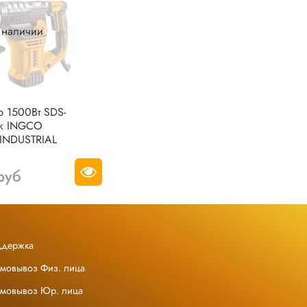
в наличии
р 1500Вт SDS-
Дж INGCO
INDUSTRIAL
руб
ддержка
амовывоз Физ. лица
амовывоз Юр. лица