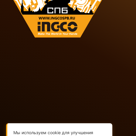
+7(812)565-32-05
+7(909)593-79-79
Мы используем cookie для улучшения