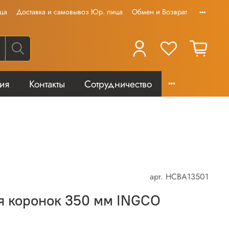
ца
Доставка и самовывоз Юр. лица
Обмен и Возврат
тия
Контакты
Сотрудничество
арт.
HCBA13501
я коронок 350 мм INGCO