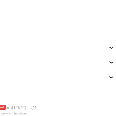
исвоить товару от одной до пяти звёзд. Все отзывы о
фону
или по почте
+7 (812) 565-32-05;
+7 (909) 593-79-79
ней.