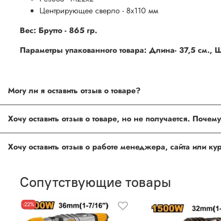
Центрирующее сверло - 8х110 мм
Вес:
Брутто - 865 гр.
Параметры упакованного товара: Длина- 37,5 см., Ши
Могу ли я оставить отзыв о товаре?
Под каждым товаром на нашем сайте существует специальное 
Хочу оставить отзыв о товаре, но не получается. Поче
товарах проходят модерацию.
Возможно вы не заполнили одно из обязательных полей. Е
Хочу оставить отзыв о работе менеджера, сайта или к
ingco.or.itk@gmail.com
;
ingco.spb@mail.ru
Спасибо, что выбрали INGCO СПб!
Ваш отзыв о товаре, магазине или работе продавца поможет
Сопутствующие товары
Оставить отзыв о покупке
-22%