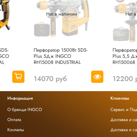
Нет в наличии
Нет 
SDS-
Перфоратор 1500Вт SDS-
Перфорато
NGCO
Plus 5Дж INGCO
Plus 5,5 
AL
RH15008 INDUSTRIAL
RH150068 
14070 руб
12200 
Информация
Клиентам
О бренде INGCO
Сервис и По
Оплата
Доставка и с
Контакты
Доставка и с