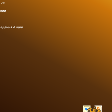
рат
нтии
ведения Акций