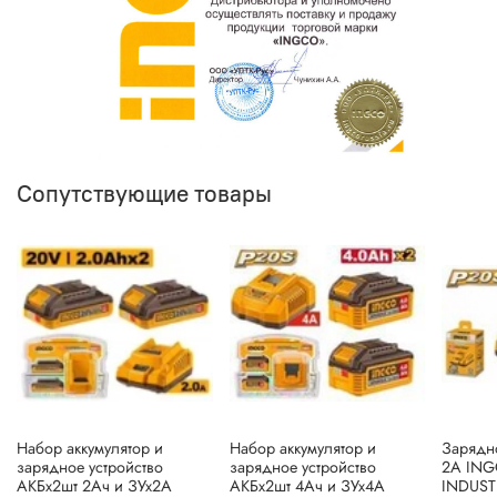
Сопутствующие товары
Набор аккумулятор и
Набор аккумулятор и
Зарядно
зарядное устройство
зарядное устройство
2А ING
АКБх2шт 2Ач и ЗУх2А
АКБх2шт 4Ач и ЗУх4А
INDUST