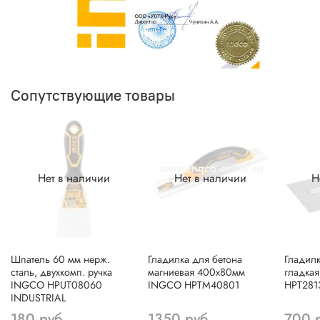
Сопутствующие товары
Нет в наличии
Нет в наличии
Н
Шпатель 60 мм нерж.
Гладилка для бетона
Гладилк
сталь, двухкомп. ручка
магниевая 400x80мм
гладка
INGCO HPUT08060
INGCO HPTM40801
HPT281
INDUSTRIAL
180 руб
1350 руб
700 