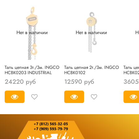
Нет в наличии
Нет в наличии
Н
Таль цепная 3т./3м. INGCO
Таль цепная 2т./3м. INGCO
Таль це
HCBK0203 INDUSTRIAL
HCBK0102
HCBK02
24220 руб
12590 руб
3605