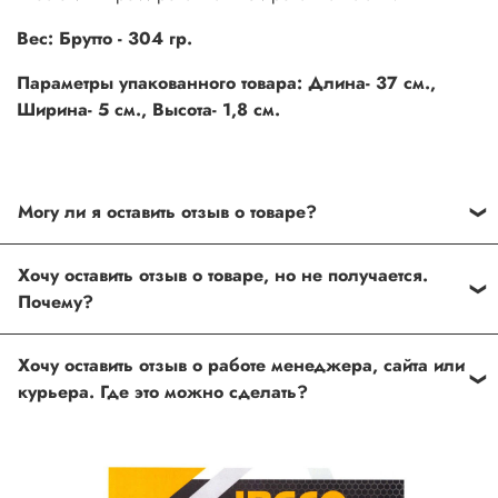
Вес:
Брутто - 304 гр.
Параметры упакованного товара: Длина- 37 см.,
Ширина- 5 см., Высота- 1,8 см.
Могу ли я оставить отзыв о товаре?
Под каждым товаром на нашем сайте существует
Хочу оставить отзыв о товаре, но не получается.
специальное поле, где Вы можете оставить свой отзыв.
Почему?
Также Вы можете присвоить товару от одной до пяти
звёзд. Все отзывы о товарах проходят модерацию.
Возможно вы не заполнили одно из обязательных
Хочу оставить отзыв о работе менеджера, сайта или
полей. Если поля заполнены корректно, то свяжитесь с
курьера. Где это можно сделать?
нами по телефону
+7 (812) 565-32-05;
+7 (909) 593-79-79
или по почте
ingco.or.itk@gmail.com
;
ingco.spb@mail.ru
Спасибо, что выбрали INGCO СПб!
Ваш отзыв о товаре, магазине или работе продавца
поможет нам улучшать сервис и будет полезен другим