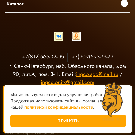
Каталог
INGCO ОФИЦИАЛЬНЫЙ ДИСТРИБЬЮТОР ПРОФЕССИОНАЛЬНОГО ИНСТРУМЕНТА В РОССИИ
+7(812)565-32-05
+7(909)593-79-79
г. Санкт-Петербург, наб. Обводного канала, дом
90, лит.А, пом. 3-Н, Email:
ingco.spb@mail.ru
/
ingco.or.itk@gmail.com
Мы используем cookie для улучшения работы сайта.
Продолжая использовать сайт, вы соглашаетесь с
нашей
политикой конфиденциальности
.
ПРИНЯТЬ
ООО "О-Р ИТК" Магазин электроинструмента INGCO ©
2020-
2026, Все права защищены