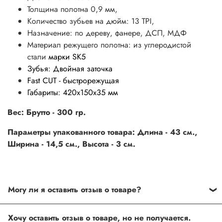
Толщина полотна 0,9 мм,
Количество зубьев на дюйм: 13 TPI,
Назначение: по дереву, фанере, ДСП, МДФ
Материал режущего полотна: из углеродистой
стали
марки SK5
Зубья: Двойная заточка
Fast CUT - быстрорежущая
Габариты: 420х150х35 мм
Вес: Брутто - 300 гр.
Параметры упакованного товара: Длина - 43 см.,
Ширина - 14,5 см., Высота - 3 см.
Могу ли я оставить отзыв о товаре?
Под каждым товаром на нашем сайте существует
Хочу оставить отзыв о товаре, но не получается.
специальное поле, где Вы можете оставить свой отзыв.