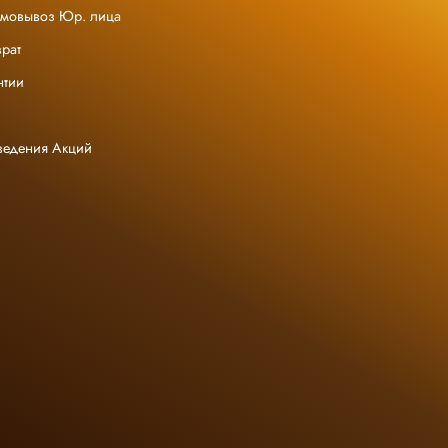
амовывоз Юр. лица
рат
нтии
ведения Акций