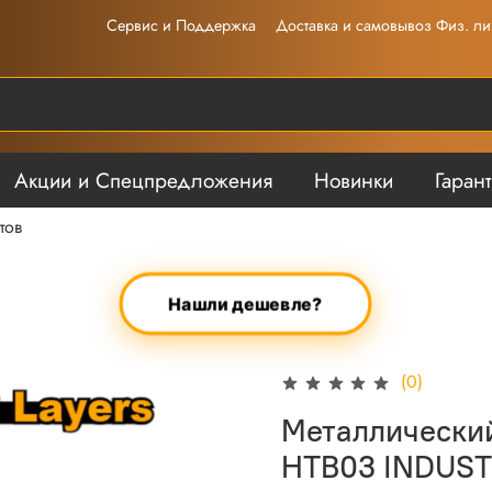
Сервис и Поддержка
Доставка и самовывоз Физ. ли
Акции и Спецпредложения
Новинки
Гаран
тов
Нашли дешевле?
(0)
Металлически
HTB03 INDUST