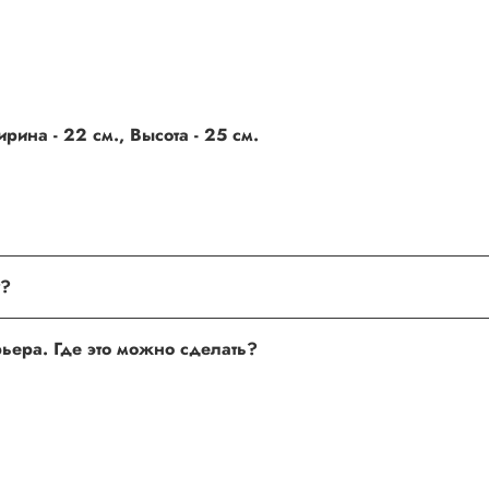
рина - 22 см., Высота - 25 см.
поле, где Вы можете оставить свой отзыв. Также Вы можете пр
Хочу оставить отзыв о товаре, но не получается. Почему?
сли поля заполнены корректно, то свяжитесь с нами по теле
Хочу оставить отзыв о работе менеджера, сайта или курьера. Где это можно сделать?
 нам улучшать сервис и будет полезен другим покупателям.