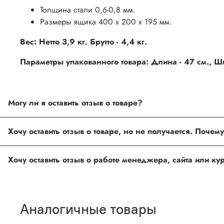
Толщина стали 0,6-0,8 мм.
Размеры ящика 400 х 200 х 195 мм.
Вес: Нетто 3,9 кг. Брутто - 4,4 кг.
Параметры упакованного товара: Длина - 47 см., Ши
Могу ли я оставить отзыв о товаре?
Под каждым товаром на нашем сайте существует специальное 
товарах проходят модерацию.
Возможно вы не заполнили одно из обязательных полей. Е
ingco.or.itk@gmail.com
;
ingco.spb@mail.ru
Спасибо, что выбрали INGCO СПб!
Ваш отзыв о товаре, магазине или работе продавца поможет
Аналогичные товары
Оставить отзыв о покупке