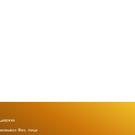
ддержка
амовывоз Физ. лица