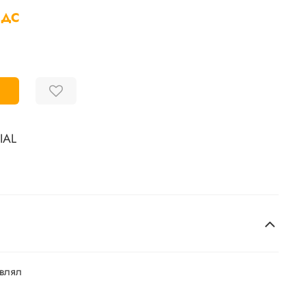
НДС
IAL
авлял