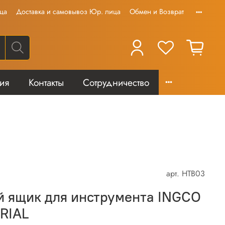
ца
Доставка и самовывоз Юр. лица
Обмен и Возврат
тия
Контакты
Сотрудничество
арт.
HTB03
й ящик для инструмента INGCO
RIAL