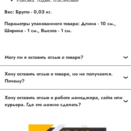
Упаковка: подвес пластиковый
Вес: Брутто - 0,03 кг.
Параметры упакованного товара: Длина - 10 см.,
Ширина - 1 см., Высота - 1 см.
Могу ли я оставить отзыв о товаре?
Под каждым товаром на нашем сайте существует
Хочу оставить отзыв о товаре, но не получается.
специальное поле, где Вы можете оставить свой отзыв.
Почему?
Также Вы можете присвоить товару от одной до пяти
звёзд. Все отзывы о товарах проходят модерацию.
Возможно вы не заполнили одно из обязательных
Хочу оставить отзыв о работе менеджера, сайта или
полей. Если поля заполнены корректно, то свяжитесь с
курьера. Где это можно сделать?
нами по телефону
+7 (812) 565-32-05;
+7 (909) 593-79-79
или по почте
ingco.or.itk@gmail.com
;
ingco.spb@mail.ru
Спасибо, что выбрали INGCO СПб!
Ваш отзыв о товаре, магазине или работе продавца
поможет нам улучшать сервис и будет полезен другим