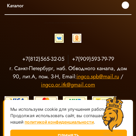
Каталог
INGCO ОФИЦИАЛЬНЫЙ ДИСТРИБЬЮТОР ПРОФЕССИОНАЛЬНОГО ИНСТРУМЕНТА В РОССИИ
+7(812)565-32-05
+7(909)593-79-79
г. Санкт-Петербург, наб. Обводного канала, дом
90, лит.А, пом. 3-Н, Email:
ingco.spb@mail.ru
/
ingco.or.itk@gmail.com
Мы используем cookie для улучшения работы сайта.
Продолжая использовать сайт, вы соглашаетесь с
нашей
политикой конфиденциальности
.
ООО "О-Р ИТК" Магазин электроинструмента INGCO ©
2020-
2026, Все права защищены
ПРИНЯТЬ