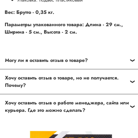
Вес: Брутто - 0,35 кг.
Параметры упакованного товара: Длина - 29 см.,
Ширина - 5 см., Высота - 2 см.
Могу ли я оставить отзыв о товаре?
Под каждым товаром на нашем сайте существует
Хочу оставить отзыв о товаре, но не получается.
специальное поле, где Вы можете оставить свой отзыв.
Почему?
Также Вы можете присвоить товару от одной до пяти
звёзд. Все отзывы о товарах проходят модерацию.
Возможно вы не заполнили одно из обязательных
Хочу оставить отзыв о работе менеджера, сайта или
полей. Если поля заполнены корректно, то свяжитесь с
курьера. Где это можно сделать?
нами по телефону
+7 (812) 565-32-05;
+7 (909) 593-79-79
или по почте
ingco.or.itk@gmail.com
;
ingco.spb@mail.ru
Спасибо, что выбрали INGCO СПб!
Ваш отзыв о товаре, магазине или работе продавца
поможет нам улучшать сервис и будет полезен другим