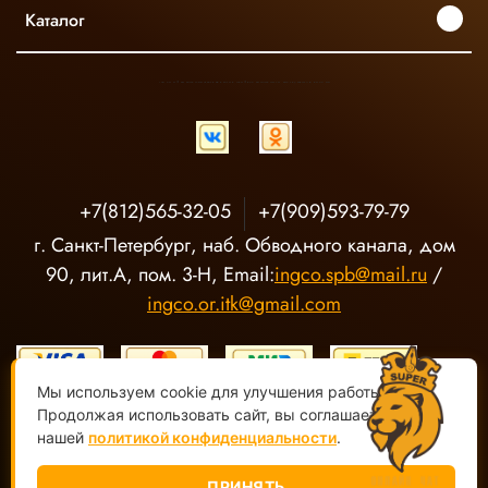
Каталог
INGCO ОФИЦИАЛЬНЫЙ ДИСТРИБЬЮТОР ПРОФЕССИОНАЛЬНОГО ИНСТРУМЕНТА В РОССИИ
+7(812)565-32-05
+7(909)593-79-79
г. Санкт-Петербург, наб. Обводного канала, дом
90, лит.А, пом. 3-Н, Email:
ingco.spb@mail.ru
/
ingco.or.itk@gmail.com
Мы используем cookie для улучшения работы сайта.
Продолжая использовать сайт, вы соглашаетесь с
нашей
политикой конфиденциальности
.
ООО "О-Р ИТК" Магазин электроинструмента INGCO ©
2020-
2026, Все права защищены
ПРИНЯТЬ