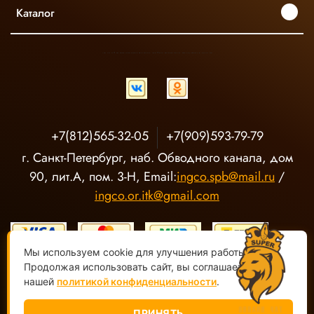
Каталог
INGCO ОФИЦИАЛЬНЫЙ ДИСТРИБЬЮТОР ПРОФЕССИОНАЛЬНОГО ИНСТРУМЕНТА В РОССИИ
+7(812)565-32-05
+7(909)593-79-79
г. Санкт-Петербург, наб. Обводного канала, дом
90, лит.А, пом. 3-Н, Email:
ingco.spb@mail.ru
/
ingco.or.itk@gmail.com
Мы используем cookie для улучшения работы сайта.
Продолжая использовать сайт, вы соглашаетесь с
нашей
политикой конфиденциальности
.
ООО "О-Р ИТК" Магазин электроинструмента INGCO ©
2020-
2026, Все права защищены
ПРИНЯТЬ