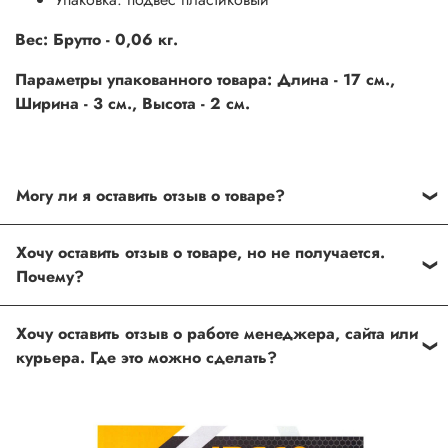
Вес: Брутто - 0,06 кг.
Параметры упакованного товара: Длина - 17 см.,
Ширина - 3 см., Высота - 2 см.
Могу ли я оставить отзыв о товаре?
Под каждым товаром на нашем сайте существует
Хочу оставить отзыв о товаре, но не получается.
специальное поле, где Вы можете оставить свой отзыв.
Почему?
Также Вы можете присвоить товару от одной до пяти
звёзд. Все отзывы о товарах проходят модерацию.
Возможно вы не заполнили одно из обязательных
Хочу оставить отзыв о работе менеджера, сайта или
полей. Если поля заполнены корректно, то свяжитесь с
курьера. Где это можно сделать?
нами по телефону
+7 (812) 565-32-05;
+7 (909) 593-79-79
или по почте
ingco.or.itk@gmail.com
;
ingco.spb@mail.ru
Спасибо, что выбрали INGCO СПб!
Ваш отзыв о товаре, магазине или работе продавца
поможет нам улучшать сервис и будет полезен другим