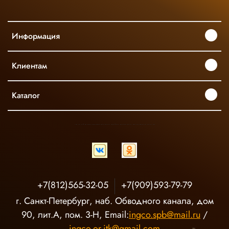
Информация
Клиентам
Каталог
INGCO ОФИЦИАЛЬНЫЙ ДИСТРИБЬЮТОР ПРОФЕССИОНАЛЬНОГО ИНСТРУМЕНТА В РОССИИ
+7(812)565-32-05
+7(909)593-79-79
г. Санкт-Петербург, наб. Обводного канала, дом
90, лит.А, пом. 3-Н, Email:
ingco.spb@mail.ru
/
ingco.or.itk@gmail.com