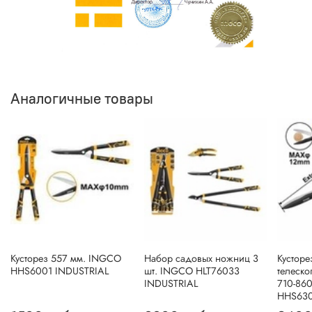
Аналогичные товары
Кусторез 557 мм. INGCO
Набор садовых ножниц 3
Кусторе
HHS6001 INDUSTRIAL
шт. INGCO HLT76033
телеско
INDUSTRIAL
710-86
HHS630