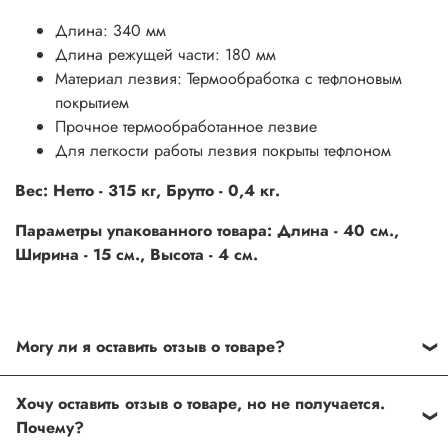
Длина: 340 мм
Длина режущей части: 180 мм
Материал лезвия: Термообработка с тефлоновым
покрытием
Прочное термообработанное лезвие
Для легкости работы лезвия покрыты тефлоном
Вес: Нетто - 315 кг, Брутто - 0,4 кг.
Параметры упакованного товара: Длина - 40 см.,
Ширина - 15 см., Высота - 4 см.
Могу ли я оставить отзыв о товаре?
Под каждым товаром на нашем сайте существует
Хочу оставить отзыв о товаре, но не получается.
специальное поле, где Вы можете оставить свой отзыв.
Почему?
Также Вы можете присвоить товару от одной до пяти